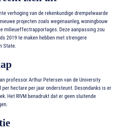
cante verhoging van de rekenkundige drempelwaarde
m nieuwe projecten zoals wegenaanleg, woningbouw
are milieueffectrapportages. Deze aanpassing zou
sinds 2019 te maken hebben met strengere
n State.
hap
van professor Arthur Petersen van de University
l per hectare per jaar ondersteunt. Desondanks is er
iek. Het RIVM benadrukt dat er geen sluitende
gen.
tie