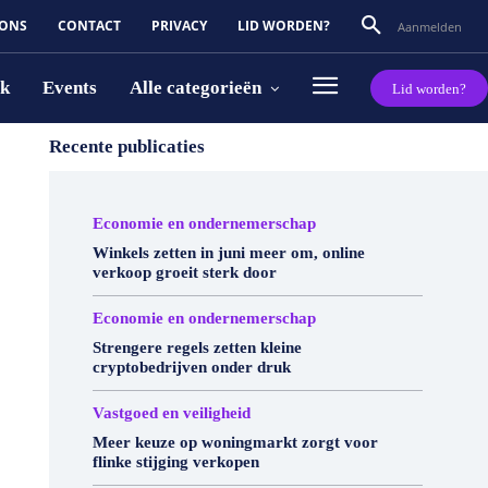
 ONS
CONTACT
PRIVACY
LID WORDEN?
Aanmelden
rk
Events
Alle categorieën
Lid worden?
Recente publicaties
Economie en ondernemerschap
Winkels zetten in juni meer om, online
verkoop groeit sterk door
Economie en ondernemerschap
Strengere regels zetten kleine
cryptobedrijven onder druk
Vastgoed en veiligheid
Meer keuze op woningmarkt zorgt voor
flinke stijging verkopen