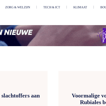
ZORG & WELZIJN
TECH & ICT
KLIMAAT
BO
 slachtoffers aan
Voormalige vo
Rubiales b