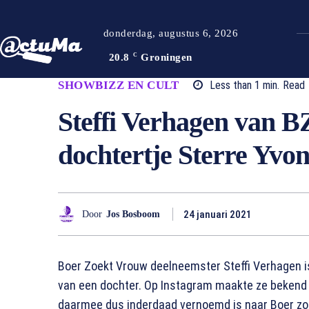
donderdag, augustus 6, 2026
20.8
C
Groningen
SHOWBIZZ EN CULT
Less than 1
min.
Read
Steffi Verhagen van B
dochtertje Sterre Yvo
24 januari 2021
Door
Jos Bosboom
Boer Zoekt Vrouw deelneemster Steffi Verhagen 
van een dochter. Op Instagram maakte ze bekend 
daarmee dus inderdaad vernoemd is naar Boer zoe