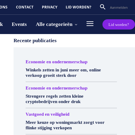
 ONS
CONTACT
PRIVACY
LID WORDEN?
Aanmelden
rk
Events
Alle categorieën
Lid worden?
Recente publicaties
Economie en ondernemerschap
Winkels zetten in juni meer om, online
verkoop groeit sterk door
Economie en ondernemerschap
Strengere regels zetten kleine
cryptobedrijven onder druk
Vastgoed en veiligheid
Meer keuze op woningmarkt zorgt voor
flinke stijging verkopen