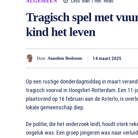
ALGEMEEN
Less than 1
min.
Read
Tragisch spel met vuur
kind het leven
14 maart 2025
Door
Annelien Bosboom
Op een rustige donderdagmiddag in maart verand
tragisch voorval in Hoogvliet-Rotterdam. Een 11-j
plaatsvond op 16 februari aan de Asterlo, is over
lokale gemeenschap diep.
De politie, die het onderzoek leidt, houdt sterk r
ongeluk was. Een groep jongeren was naar verluid