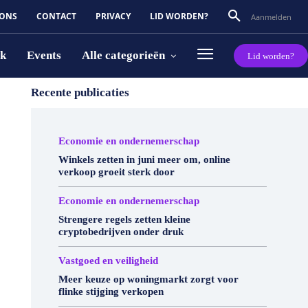
 ONS
CONTACT
PRIVACY
LID WORDEN?
Aanmelden
rk
Events
Alle categorieën
Lid worden?
Recente publicaties
Economie en ondernemerschap
Winkels zetten in juni meer om, online
verkoop groeit sterk door
Economie en ondernemerschap
Strengere regels zetten kleine
cryptobedrijven onder druk
Vastgoed en veiligheid
Meer keuze op woningmarkt zorgt voor
flinke stijging verkopen