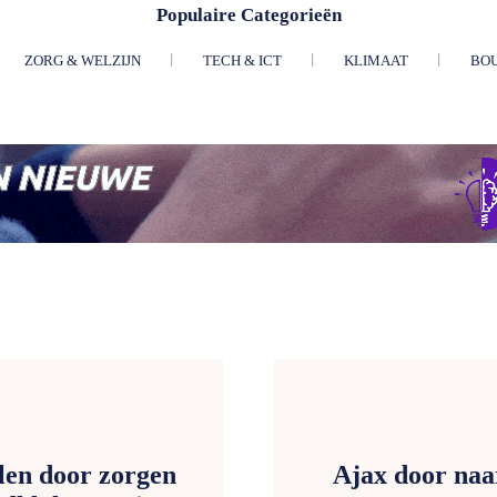
Populaire Categorieën
ZORG & WELZIJN
TECH & ICT
KLIMAAT
BO
en door zorgen
Ajax door na