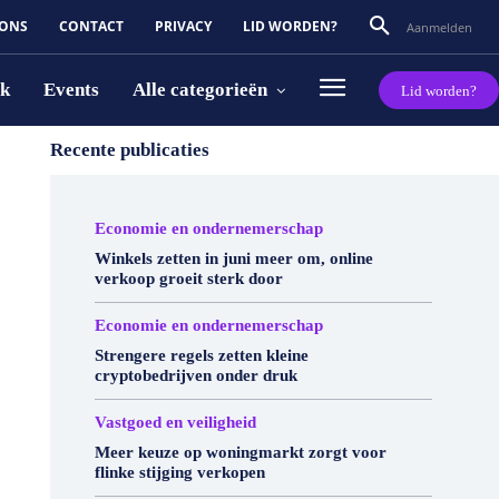
 ONS
CONTACT
PRIVACY
LID WORDEN?
Aanmelden
rk
Events
Alle categorieën
Lid worden?
Recente publicaties
Economie en ondernemerschap
Winkels zetten in juni meer om, online
verkoop groeit sterk door
Economie en ondernemerschap
Strengere regels zetten kleine
cryptobedrijven onder druk
Vastgoed en veiligheid
Meer keuze op woningmarkt zorgt voor
flinke stijging verkopen