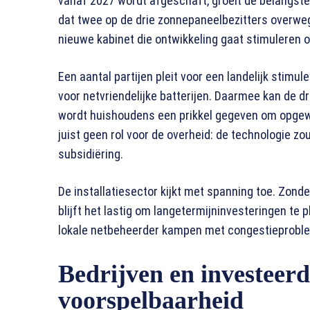
vanaf 2027 wordt afgeschaft, groeit de belangstel
dat twee op de drie zonnepaneelbezitters overwege
nieuwe kabinet die ontwikkeling gaat stimuleren of
Een aantal partijen pleit voor een landelijk stim
voor netvriendelijke batterijen. Daarmee kan de d
wordt huishoudens een prikkel gegeven om opgewe
juist geen rol voor de overheid: de technologie z
subsidiëring.
De installatiesector kijkt met spanning toe. Zond
blijft het lastig om langetermijninvesteringen t
lokale netbeheerder kampen met congestieprobl
Bedrijven en investeerd
voorspelbaarheid