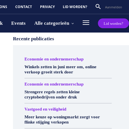
 ONS
CONTACT
PRIVACY
LID WORDEN?
Aanmelden
rk
Events
Alle categorieën
Lid worden?
Recente publicaties
Economie en ondernemerschap
Winkels zetten in juni meer om, online
verkoop groeit sterk door
Economie en ondernemerschap
Strengere regels zetten kleine
cryptobedrijven onder druk
Vastgoed en veiligheid
Meer keuze op woningmarkt zorgt voor
flinke stijging verkopen