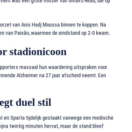
ment was een grote misser van Givairo Read, die op
voorzet van Anis Hadj Moussa binnen te koppen. Na
en van Paixão, waarmee de eindstand op 2-0 kwam.
r stadionicoon
porters massaal hun waardering uitspraken voor
nnende Alzheimer na 27 jaar afscheid neemt. Een
gt duel stil
t en Sparta tijdelijk gestaakt vanwege een medische
bijna twintig minuten hervat, maar de stand bleef