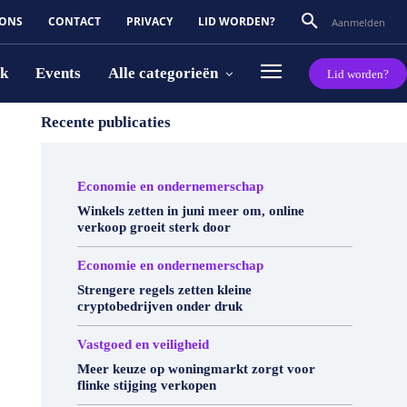
 ONS
CONTACT
PRIVACY
LID WORDEN?
Aanmelden
rk
Events
Alle categorieën
Lid worden?
Recente publicaties
Economie en ondernemerschap
Winkels zetten in juni meer om, online
verkoop groeit sterk door
Economie en ondernemerschap
Strengere regels zetten kleine
cryptobedrijven onder druk
Vastgoed en veiligheid
Meer keuze op woningmarkt zorgt voor
flinke stijging verkopen