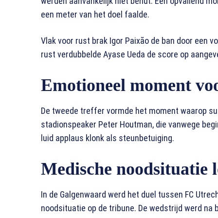
werden aanvankelijk niet benut. Een opvallend mo
een meter van het doel faalde.
Vlak voor rust brak Igor Paixão de ban door een 
rust verdubbelde Ayase Ueda de score op aangev
Emotioneel moment voo
De tweede treffer vormde het moment waarop sup
stadionspeaker Peter Houtman, die vanwege begi
luid applaus klonk als steunbetuiging.
Medische noodsituatie le
In de Galgenwaard werd het duel tussen FC Utrech
noodsituatie op de tribune. De wedstrijd werd na 