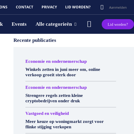
 ONS
CONTACT
PRIVACY
LID WORDEN?
Aanmelden
rk
Events
Alle categorieën
Lid worden?
Recente publicaties
Economie en ondernemerschap
Winkels zetten in juni meer om, online
verkoop groeit sterk door
Economie en ondernemerschap
Strengere regels zetten kleine
cryptobedrijven onder druk
Vastgoed en veiligheid
Meer keuze op woningmarkt zorgt voor
flinke stijging verkopen