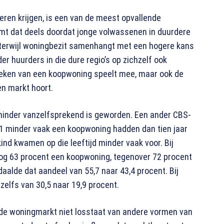
deren krijgen, is een van de meest opvallende
omt dat deels doordat jonge volwassenen in duurdere
, terwijl woningbezit samenhangt met een hogere kans
r huurders in die dure regio’s op zichzelf ook
breken van een koopwoning speelt mee, maar ook de
en markt hoort.
 minder vanzelfsprekend is geworden. Een ander CBS-
021 minder vaak een koopwoning hadden dan tien jaar
d kwamen op die leeftijd minder vaak voor. Bij
nog 63 procent een koopwoning, tegenover 72 procent
aalde dat aandeel van 55,7 naar 43,4 procent. Bij
 zelfs van 30,5 naar 19,9 procent.
at de woningmarkt niet losstaat van andere vormen van