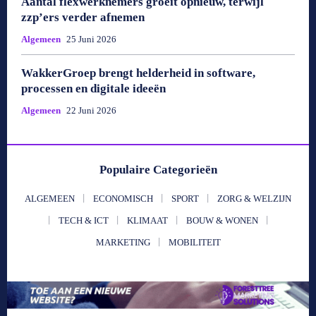
Aantal flexwerknemers groeit opnieuw, terwijl
zzp’ers verder afnemen
Algemeen
25 Juni 2026
WakkerGroep brengt helderheid in software,
processen en digitale ideeën
Algemeen
22 Juni 2026
Populaire Categorieën
ALGEMEEN
ECONOMISCH
SPORT
ZORG & WELZIJN
TECH & ICT
KLIMAAT
BOUW & WONEN
MARKETING
MOBILITEIT