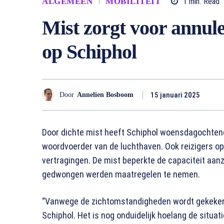
ALGEMEEN
MOBILITEIT
1
min.
Read
Mist zorgt voor annul
op Schiphol
15 januari 2025
Door
Annelien Bosboom
Door dichte mist heeft Schiphol woensdagochtend
woordvoerder van de luchthaven. Ook reizigers o
vertragingen. De mist beperkte de capaciteit aan
gedwongen werden maatregelen te nemen.
“Vanwege de zichtomstandigheden wordt gekeken 
Schiphol. Het is nog onduidelijk hoelang de situat