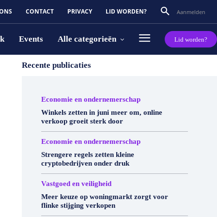
 ONS
CONTACT
PRIVACY
LID WORDEN?
Aanmelden
rk
Events
Alle categorieën
Lid worden?
Recente publicaties
Economie en ondernemerschap
Winkels zetten in juni meer om, online
verkoop groeit sterk door
Economie en ondernemerschap
Strengere regels zetten kleine
cryptobedrijven onder druk
Vastgoed en veiligheid
Meer keuze op woningmarkt zorgt voor
flinke stijging verkopen