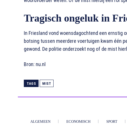
woordvoerder weten. Of de mist hierbij een rol spe
Tragisch ongeluk in Fri
In Friesland vond woensdagochtend een ernstig on
botsing tussen meerdere voertuigen kwam één pe
gewond. De politie onderzoekt nog of de mist hier
Bron: nu.nl
TAGS
MIST
ALGEMEEN
ECONOMISCH
SPORT