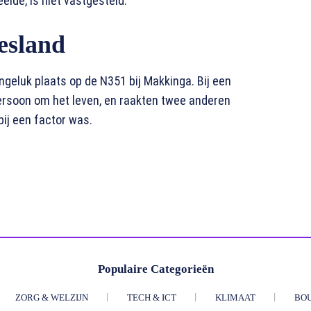
elde, is niet vastgesteld.
esland
geluk plaats op de N351 bij Makkinga. Bij een
rsoon om het leven, en raakten twee anderen
bij een factor was.
Populaire Categorieën
ZORG & WELZIJN
TECH & ICT
KLIMAAT
BO