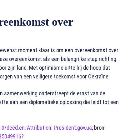
ereenkomst over
k gewenst moment klaar is om een overeenkomst over
 deze overeenkomst als een belangrijke stap richting
oor zijn land. Met optimisme uitte hij de hoop dat
borgen van een veiligere toekomst voor Oekraïne.
 en samenwerking onderstreept de ernst van de
efte aan een diplomatieke oplossing die leidt tot een
0/deed.en; Attribution: President.gov.ua
; bron:
085049916?