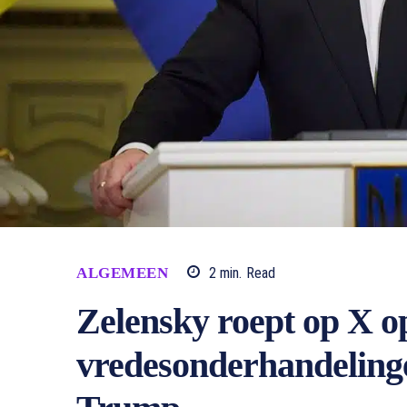
ALGEMEEN
2
min.
Read
Zelensky roept op X op
vredesonderhandelinge