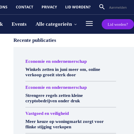
 ONS
CONTACT
PRIVACY
LID WORDEN?
Aanmelden
rk
Events
Alle categorieën
Lid worden?
Recente publicaties
Economie en ondernemerschap
Winkels zetten in juni meer om, online
verkoop groeit sterk door
Economie en ondernemerschap
Strengere regels zetten kleine
cryptobedrijven onder druk
Vastgoed en veiligheid
Meer keuze op woningmarkt zorgt voor
flinke stijging verkopen