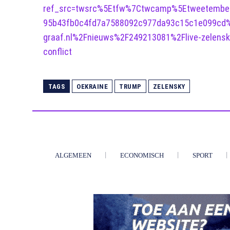
ref_src=twsrc%5Etfw%7Ctwcamp%5Etweetemb
95b43fb0c4fd7a7588092c977da93c15c1e099cd%
graaf.nl%2Fnieuws%2F249213081%2Flive-zelenski
conflict
TAGS
OEKRAINE
TRUMP
ZELENSKY
ALGEMEEN
ECONOMISCH
SPORT