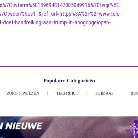
ed%7Ctwterm%5E1896948147085049916%7Ctwgr%5E
7Ctwcon%5Es1_&ref_url=https%3A%2F%2Fwww.tele
-doet-handreiking-aan-trump-in-hoogopgelopen-
Populaire Categorieën
ZORG & WELZIJN
TECH & ICT
KLIMAAT
BO