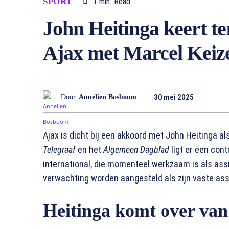
SPORT
1
min.
Read
John Heitinga keert te
Ajax met Marcel Keizer
30 mei 2025
Door
Annelien Bosboom
Ajax is dicht bij een akkoord met John Heitinga a
Telegraaf
en het
Algemeen Dagblad
ligt er een cont
international, die momenteel werkzaam is als assis
verwachting worden aangesteld als zijn vaste ass
Heitinga komt over van