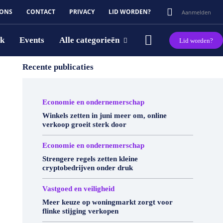
 ONS
CONTACT
PRIVACY
LID WORDEN?
Aanmelden
rk
Events
Alle categorieën
Lid worden?
Recente publicaties
Economie en ondernemerschap
Winkels zetten in juni meer om, online
verkoop groeit sterk door
Economie en ondernemerschap
Strengere regels zetten kleine
cryptobedrijven onder druk
Vastgoed en veiligheid
Meer keuze op woningmarkt zorgt voor
flinke stijging verkopen