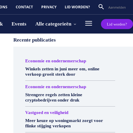
 ONS
CONTACT
PRIVACY
LID WORDEN?
Aanmelden
rk
Events
Alle categorieën
Lid worden?
Recente publicaties
Economie en ondernemerschap
Winkels zetten in juni meer om, online
verkoop groeit sterk door
Economie en ondernemerschap
Strengere regels zetten kleine
cryptobedrijven onder druk
Vastgoed en veiligheid
Meer keuze op woningmarkt zorgt voor
flinke stijging verkopen