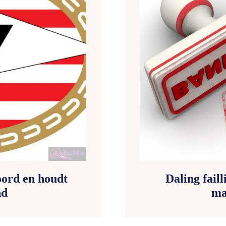
oord en houdt
Daling fail
nd
ma