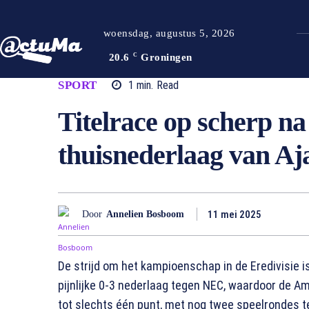
woensdag, augustus 5, 2026
20.6
C
Groningen
SPORT
1
min.
Read
Titelrace op scherp na 
thuisnederlaag van A
11 mei 2025
Door
Annelien Bosboom
De strijd om het kampioenschap in de Eredivisie is
pijnlijke 0-3 nederlaag tegen NEC, waardoor de
tot slechts één punt, met nog twee speelrondes t