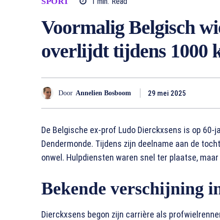
SPORT
1
min.
Read
Voormalig Belgisch wi
overlijdt tijdens 1000
29 mei 2025
Door
Annelien Bosboom
De Belgische ex-prof Ludo Dierckxsens is op 60-jar
Dendermonde. Tijdens zijn deelname aan de toch
onwel. Hulpdiensten waren snel ter plaatse, maa
Bekende verschijning in
Dierckxsens begon zijn carrière als profwielrenner r