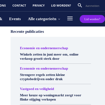
 ONS
CONTACT
PRIVACY
LID WORDEN?
Aanmelden
rk
Events
Alle categorieën
Lid worden?
Recente publicaties
Economie en ondernemerschap
Winkels zetten in juni meer om, online
verkoop groeit sterk door
Economie en ondernemerschap
Strengere regels zetten kleine
cryptobedrijven onder druk
Vastgoed en veiligheid
Meer keuze op woningmarkt zorgt voor
flinke stijging verkopen